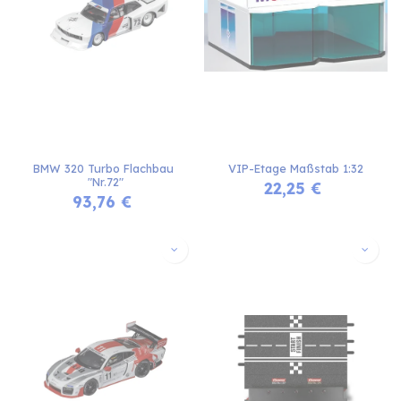
BMW 320 Turbo Flachbau 
VIP-Etage Maßstab 1:32
"Nr.72"
22,25
€
93,76
€