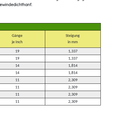
ewindedichthanf.
Gänge
Steigung
je Inch
in mm
19
1,337
19
1,337
14
1,814
14
1,814
11
2,309
11
2,309
11
2,309
11
2,309