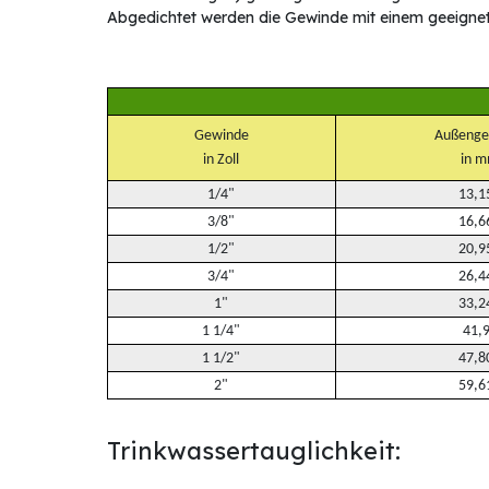
Abgedichtet werden die Gewinde mit einem geeigne
Gewinde
Außenge
in Zoll
in 
1/4"
13,1
3/8"
16,6
1/2"
20,9
3/4"
26,4
1"
33,2
1 1/4"
41,
1 1/2"
47,8
2"
59,6
Trinkwassertauglichkeit: