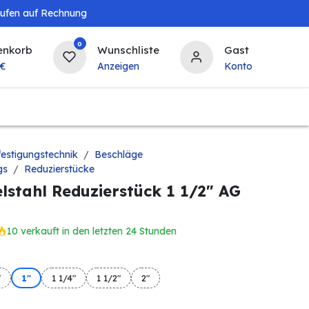
aufen auf Rechnung
0
enkorb
Wunschliste
Gast
€
Anzeigen
Konto
Baby & Kind
Tierbedarf
Bierzapfanlagen & 
estigungstechnik
Beschläge
gs
Reduzierstücke
elstahl Reduzierstück 1 1/2" AG
10 verkauft in den letzten 24 Stunden
"
1"
1 1/4"
1 1/2"
2"