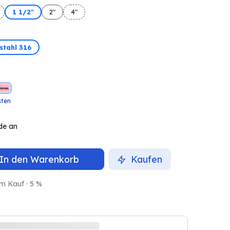
1 1/2"
2"
4"
stahl 316
sten
de an
In den Warenkorb
Kaufen
m Kauf · 5 %