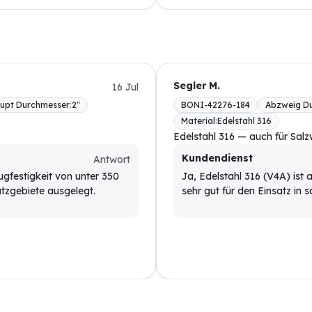
Segler M.
16 Jul
upt Durchmesser
:
2"
BONI-42276-184
Abzweig D
Material
:
Edelstahl 316
Edelstahl 316 — auch für Sal
Kundendienst
Antwort
gfestigkeit von unter 350
Ja, Edelstahl 316 (V4A) ist
atzgebiete ausgelegt.
sehr gut für den Einsatz in