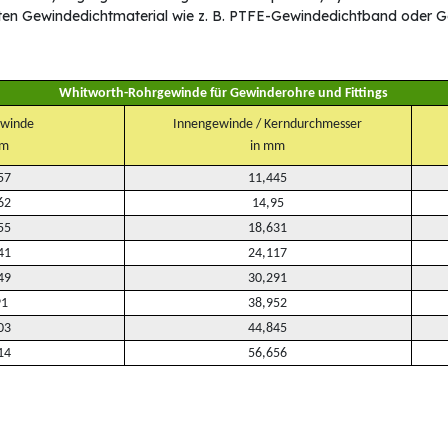
ten Gewindedichtmaterial wie z. B. PTFE-Gewindedichtband oder G
Whitworth-Rohrgewinde für Gewinderohre und Fittings
winde
Innengewinde / Kerndurchmesser
mm
in mm
57
11,445
62
14,95
55
18,631
41
24,117
49
30,291
91
38,952
03
44,845
14
56,656