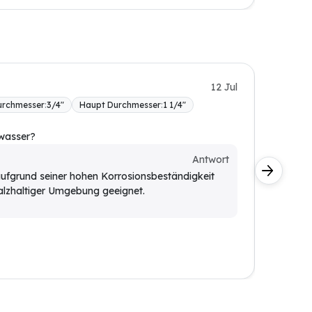
Lena K.
12 Jul
urchmesser
:
3/4"
Haupt Durchmesser
:
1 1/4"
BONI-4
Materia
zwasser?
Für den 
und rob
Antwort
Kunde
 aufgrund seiner hohen Korrosionsbeständigkeit
 salzhaltiger Umgebung geeignet.
Ja, da
und en
Verzin