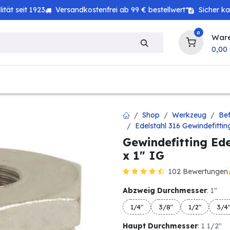
tät seit 1923
Versandkostenfrei ab 99 € bestellwert*
Sicher k
0
War
0,00
zeug
Technik
Haushalt
Landwirtschaft
Shop
Werkzeug
Bef
Edelstahl 316 Gewindefittin
Gewindefitting Ed
x 1" IG
102 Bewertungen
Abzweig Durchmesser
: 1"
1/4"
3/8"
1/2"
3/4
Haupt Durchmesser
: 1 1/2"