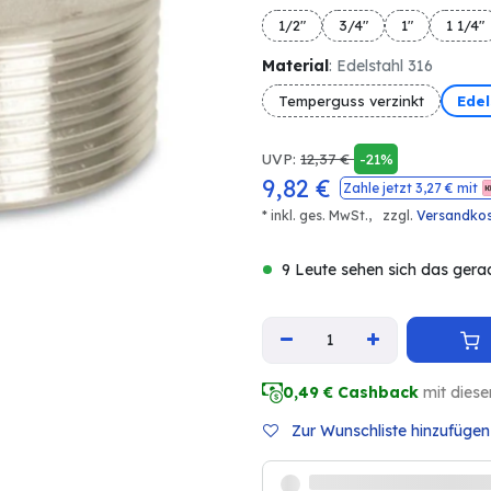
1/2"
3/4"
1"
1 1/4"
Material
: Edelstahl 316
Temperguss verzinkt
Edel
UVP:
12,37
€
-21%
9,82
€
Zahle jetzt
3,27
€ mit
* inkl. ges. MwSt.,
zzgl.
Versandko
9 Leute sehen sich das gera
0,49
€ Cashback
mit diese
Zur Wunschliste hinzufügen