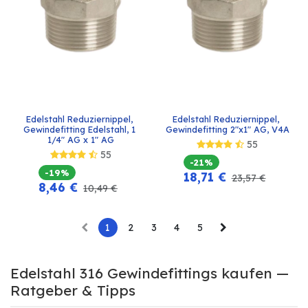
Edelstahl Reduziernippel, 
Edelstahl Reduziernippel, 
Gewindefitting Edelstahl, 1 
Gewindefitting 2"x1" AG, V4A
1/4" AG x 1" AG
55
55
-21%
-19%
18,71
€
23,57
€
8,46
€
10,49
€
1
2
3
4
5
Edelstahl 316 Gewindefittings kaufen —
Ratgeber & Tipps