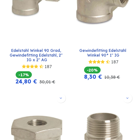
Edelstahl Winkel 90 Grad, 
Gewindefitting Edelstahl 
Gewindefitting Edelstahl, 2" 
Winkel 90° 1" IG
IG x 2" AG
187
187
-20%
-17%
8,30
€
10,38
€
24,80
€
30,01
€