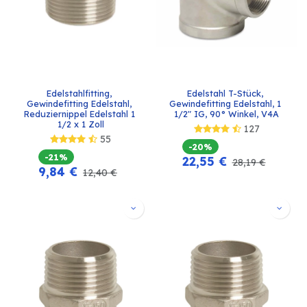
Edelstahlfitting, 
Edelstahl T-Stück, 
Gewindefitting Edelstahl, 
Gewindefitting Edelstahl, 1 
Reduziernippel Edelstahl 1 
1/2" IG, 90° Winkel, V4A
1/2 x 1 Zoll
127
55
-20%
-21%
22,55
€
28,19
€
9,84
€
12,40
€