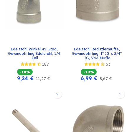
Edelstahl Winkel 45 Grad, 
Edelstahl Reduziermuffe, 
Gewindefitting Edelstahl, 1/4 
Gewindefitting, 1" IG x 3/4" 
Zoll
IG, V4A Muffe
187
53
-18%
-19%
9,24
€
6,99
€
11,27
€
8,67
€