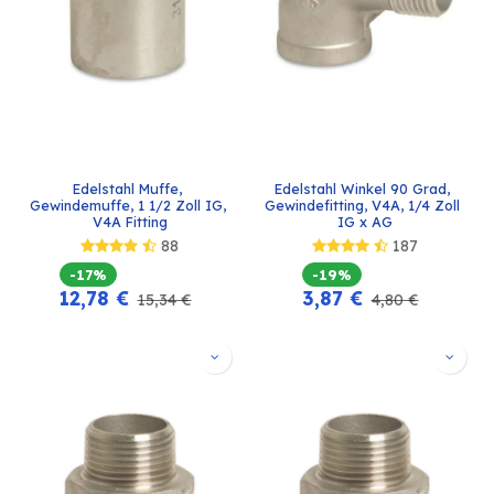
Edelstahl Muffe, 
Edelstahl Winkel 90 Grad, 
Gewindemuffe, 1 1/2 Zoll IG, 
Gewindefitting, V4A, 1/4 Zoll 
V4A Fitting
IG x AG
88
187
-17%
-19%
12,78
€
3,87
€
15,34
€
4,80
€