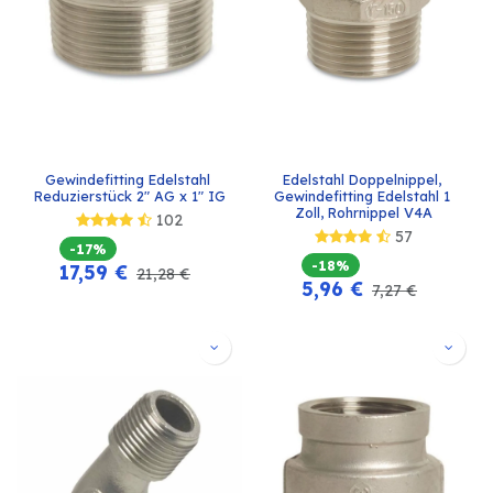
Gewindefitting Edelstahl 
Edelstahl Doppelnippel, 
Reduzierstück 2" AG x 1" IG
Gewindefitting Edelstahl 1 
Zoll, Rohrnippel V4A
102
57
-17%
-18%
17,59
€
21,28
€
5,96
€
7,27
€