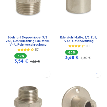
Edelstahl Doppelnippel 3/8 
Edelstahl Muffe, 1/2 Zoll, 
Zoll, Gewindefitting Edelstahl, 
V4A, Gewindefitting
V4A, Rohrverschraubung
88
57
-20%
-17%
3,68
€
4,60
€
3,54
€
4,28
€