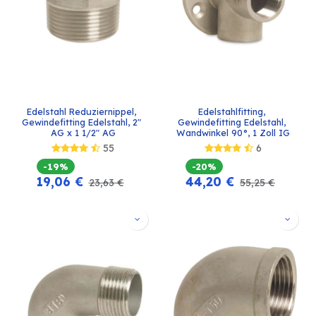
Edelstahl Reduziernippel, 
Edelstahlfitting, 
Gewindefitting Edelstahl, 2" 
Gewindefitting Edelstahl, 
AG x 1 1/2" AG
Wandwinkel 90°, 1 Zoll IG
55
6
-19%
-20%
19,06
€
44,20
€
23,63
€
55,25
€