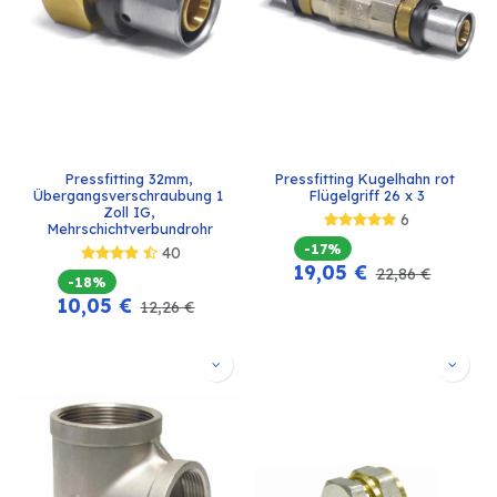
Pressfitting 32mm, 
Pressfitting Kugelhahn rot 
Übergangsverschraubung 1 
Flügelgriff 26 x 3
Zoll IG, 
6
Mehrschichtverbundrohr
-17%
40
19,05
€
22,86
€
-18%
10,05
€
12,26
€