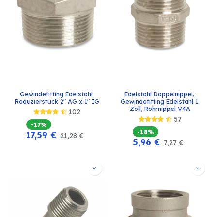
Gewindefitting Edelstahl 
Edelstahl Doppelnippel, 
Reduzierstück 2" AG x 1" IG
Gewindefitting Edelstahl 1 
Zoll, Rohrnippel V4A
102
57
-17%
-18%
17,59
€
21,28
€
5,96
€
7,27
€