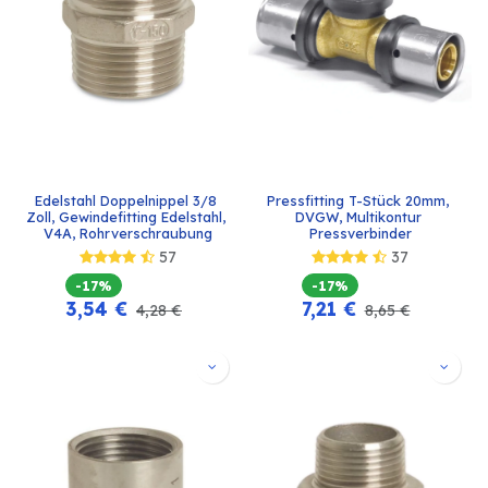
Edelstahl Doppelnippel 3/8 
Pressfitting T-Stück 20mm, 
Zoll, Gewindefitting Edelstahl, 
DVGW, Multikontur 
V4A, Rohrverschraubung
Pressverbinder
57
37
-17%
-17%
3,54
€
7,21
€
4,28
€
8,65
€