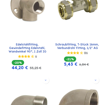
Edelstahlfitting, 
Schraubfitting, T-Stück 16mm, 
Gewindefitting Edelstahl, 
Verbundrohr Fitting, 1/2" AG
Wandwinkel 90°, 1 Zoll IG
86
6
-21%
-20%
5,43
€
6,84
€
44,20
€
55,25
€