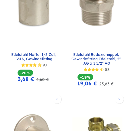
Edelstahl Muffe, 1/2 Zoll, 
Edelstahl Reduziernippel, 
V4A, Gewindefitting
Gewindefitting Edelstahl, 2" 
AG x 1 1/2" AG
97
58
-20%
-19%
3,68
€
4,60
€
19,06
€
23,63
€