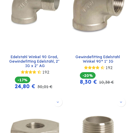
Edelstahl Winkel 90 Grad, 
Gewindefitting Edelstahl 
Gewindefitting Edelstahl, 2" 
Winkel 90° 1" IG
IG x 2" AG
192
192
-20%
-17%
8,30
€
10,38
€
24,80
€
30,01
€