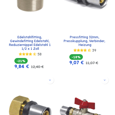
Edelstahlfitting, 
Pressfitting 32mm, 
Gewindefitting Edelstahl, 
Presskupplung, Verbinder, 
Reduziernippel Edelstahl 1 
Heizung
1/2 x 1 Zoll
39
58
-18%
-21%
9,07
€
11,07
€
9,84
€
12,40
€