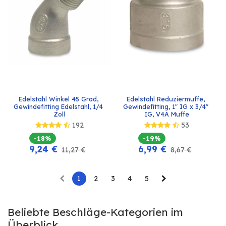
Edelstahl Winkel 45 Grad, 
Edelstahl Reduziermuffe, 
Gewindefitting Edelstahl, 1/4 
Gewindefitting, 1" IG x 3/4" 
Zoll
IG, V4A Muffe
192
53
-18%
-19%
9,24
€
6,99
€
11,27
€
8,67
€
1
2
3
4
5
Beliebte Beschläge-Kategorien im
Überblick