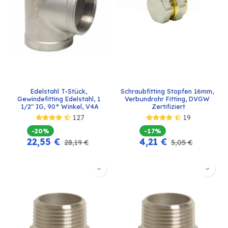
Edelstahl T-Stück, 
Schraubfitting Stopfen 16mm, 
Gewindefitting Edelstahl, 1 
Verbundrohr Fitting, DVGW 
1/2" IG, 90° Winkel, V4A
Zertifiziert
127
19
-20%
-17%
22,55
€
4,21
€
28,19
€
5,05
€