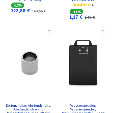
4
-17%
123,88
€
148,66
€
-16%
1,17
€
1,40
€
Distanzhülse, Abstandshalter, 
Wassersprudler, 
Abstandshülse - für 
Wasserspender, 