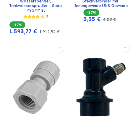
Wasserspender, 
Steckverbinder mit 
Trinkwassersprudler - Soda 
Innengewinde UNS Gewinde
PYGMY 25
-17%
2
3,35
€
4,02
€
-17%
1.593,77
€
1.912,52
€