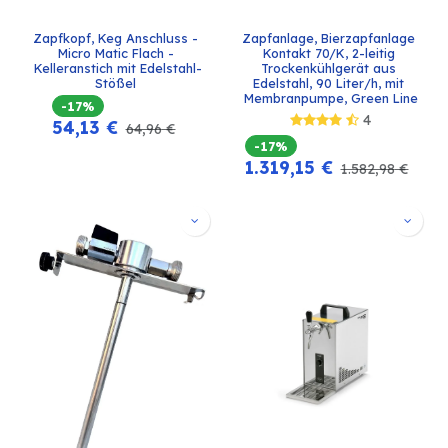
Zapfkopf, Keg Anschluss - 
Zapfanlage, Bierzapfanlage 
Micro Matic Flach - 
Kontakt 70/K, 2-leitig 
Kelleranstich mit Edelstahl-
Trockenkühlgerät aus 
Stößel 
Edelstahl, 90 Liter/h, mit 
Membranpumpe, Green Line
-17%
4
54,13
€
64,96
€
-17%
1.319,15
€
1.582,98
€