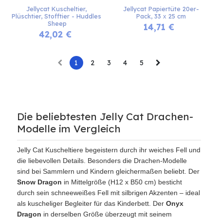
Jellycat Kuscheltier, 
Jellycat Papiertüte 20er-
Plüschtier, Stofftier - Huddles 
Pack, 33 х 25 cm
Sheep
14,71
€
42,02
€
1
2
3
4
5
Die beliebtesten Jelly Cat Drachen-
Modelle im Vergleich
Jelly Cat Kuscheltiere begeistern durch ihr weiches Fell und
die liebevollen Details. Besonders die Drachen-Modelle
sind bei Sammlern und Kindern gleichermaßen beliebt. Der
Snow Dragon
in Mittelgröße (H12 x B50 cm) besticht
durch sein schneeweißes Fell mit silbrigen Akzenten – ideal
als kuscheliger Begleiter für das Kinderbett. Der
Onyx
Dragon
in derselben Größe überzeugt mit seinem