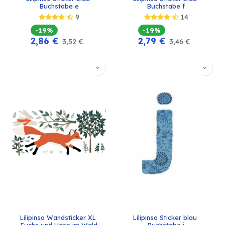
Buchstabe e
Buchstabe f
9
14
-19%
-19%
2,86
€
2,79
€
3,52
€
3,46
€
Lilipinso Wandsticker XL 
Lilipinso Sticker blau 
Fuchs und Hase im Wald
Buchstabe j