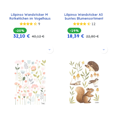
Lilipinso Wandsticker M 
Lilipinso Wandsticker A3 
Rotkehlchen im Vogelhaus
buntes Blumensortiment
9
12
-20%
-19%
32,10
€
18,39
€
40,12
€
22,80
€