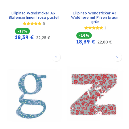
Lilipinso Wandsticker A3 
Lilipinso Wandsticker A3 
Blütensortiment rosa pastell
Waldtiere mit Pilzen braun 
grün
3
1
-17%
-19%
18,39
€
22,25
€
18,39
€
22,80
€