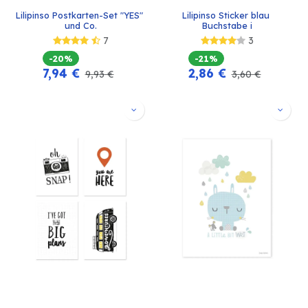
Lilipinso Postkarten-Set "YES" 
Lilipinso Sticker blau 
und Co.
Buchstabe i
7
3
-20%
-21%
7,94
€
2,86
€
9,93
€
3,60
€