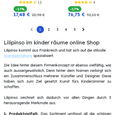
12
4
-17%
-17%
17,48
€
76,75
€
20,98
€
92,10
€
1
2
3
4
5
Lilipinso im kinder räume online Shop
Lilipinso kommt aus Frankreich und hat sich auf die stilvolle
Wandgestaltung
spezialisiert.
Die Idee hinter diesem Firmenkonzept ist ebenso vielfältig, wie
auch aussergewöhnlich. Denn hinter dem Namen verbirgt sich
ein Zusammenschluss mehrerer Künstler und Designer. Diese
haben sich zum Ziel gesetzt Kunst fürs Kinderzimmer zu
schaffen.
Lilipinso zeichnet sich dadurch vor allen Dingen durch 3
herausragende Merkmale aus.
1. Produktvielfalt.
Das Sortiment umfasst all die schönen