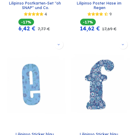
Lilipinso Postkarten-Set "oh 
Lilipinso Poster Hase im 
SNAP" und Co.
Regen
4
9
-17%
-17%
6,42
€
14,62
€
7,77
€
17,69
€
Lilipinso Sticker blau 
Lilipinso Sticker blau 