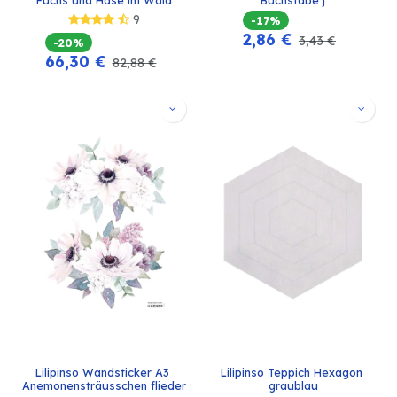
9
-17%
2,86
€
3,43
€
-20%
66,30
€
82,88
€
Lilipinso Wandsticker A3 
Lilipinso Teppich Hexagon 
Anemonensträusschen flieder
graublau