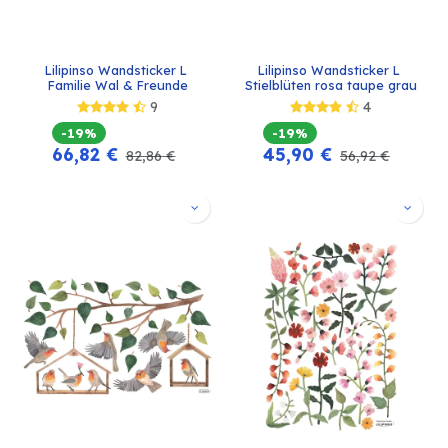
Lilipinso Wandsticker L 
Lilipinso Wandsticker L 
Familie Wal & Freunde
Stielblüten rosa taupe grau
9
4
-19%
-19%
66,82
€
45,90
€
82,86
€
56,92
€