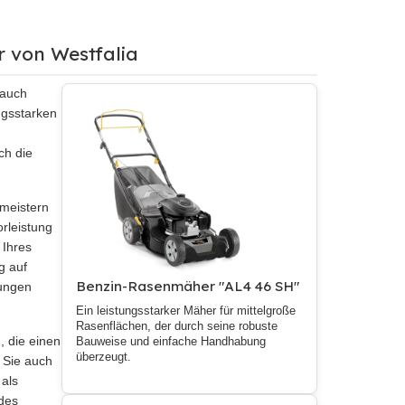
r von Westfalia
 auch
ngsstarken
ch die
meistern
rleistung
 Ihres
g auf
Benzin-Rasenmäher "AL4 46 SH"
gungen
Ein leistungsstarker Mäher für mittelgroße
Rasenflächen, der durch seine robuste
, die einen
Bauweise und einfache Handhabung
überzeugt.
 Sie auch
 als
 des