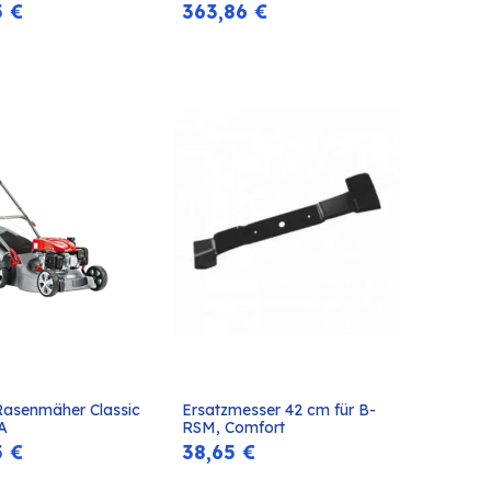
Warenkorb
Warenkorb
5
€
363,86
€
Rasenmäher Classic 
Ersatzmesser 42 cm für B-
In den
In den
-A
RSM, Comfort
Warenkorb
Warenkorb
5
€
38,65
€