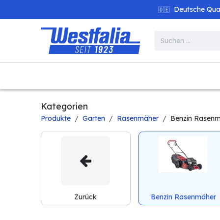
Zum Inhalt springen
Deutsche Quali
🇩🇪
Alle Produkte
Garten
Werk
Kategorien
Produkte
Garten
Rasenmäher
Benzin Rasen
Zurück
Benzin Rasenmäher