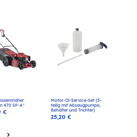
Rasenmäher 
Motor-Öl-Service-Set (3-
In den
In den
m 470 SP-A"
teilig mit Absaugpumpe, 
Warenkorb
Warenkorb
Behälter und Trichter)
9
€
25,20
€