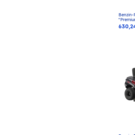
Benzin-
"Premiu
630,2