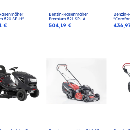
Rasenmäher 
Benzin-Rasenmäher 
Benzin-
In den
In den
m 520 SP-H"
Premium 521 SP- A
"Comfort
Warenkorb
Warenkorb
4
€
504,19
€
436,9