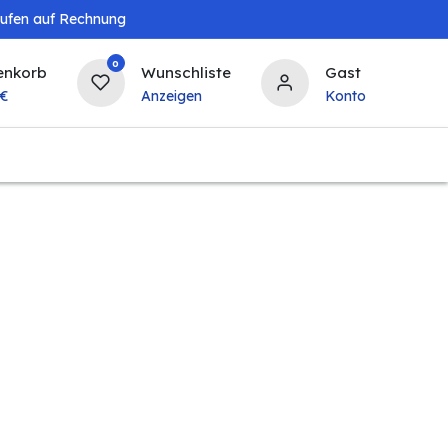
aufen auf Rechnung
0
enkorb
Wunschliste
Gast
€
Anzeigen
Konto
Baby & Kind
Tierbedarf
Bierzapfanlagen & 