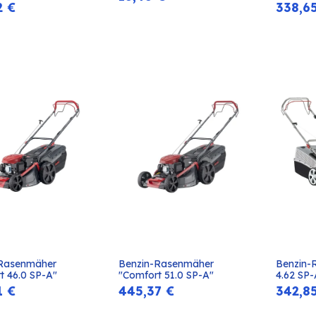
Warenkorb
Warenkorb
2
€
338,6
Rasenmäher 
Benzin-Rasenmäher 
Benzin-
In den
In den
t 46.0 SP-A"
"Comfort 51.0 SP-A"
4.62 SP
Warenkorb
Warenkorb
1
€
445,37
€
342,8