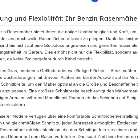
tung und Flexibilität: Ihr Benzin Rasenmähe
zin Rasenmäher bietet Ihnen die nötige Unabhängigkeit und Kraft, um
der anspruchsvolle Rasenflächen effizient zu pflegen. Dank des leistu
sind Sie nicht auf eine Steckdose angewiesen und genießen maximale
gsfreiheit im Garten. Dies erhöht nicht nur die Flexibilität, sondern au
eit, da keine Stolpergefahr durch Kabel besteht.
tes Gras, unebenes Gelände oder weitläufige Flächen – Benzinmäher 
erausforderungen mit Bravour. Achten Sie bei der Auswahl auf die Moto
 Schnittbreite, um den Mäher optimal an die Größe und Beschaffenheit
 anzupassen. Eine größere Schnittbreite beschleunigt den Mähvorgan
figen Arealen, während Modelle mit Radantrieb das Schieben auf Stei
ch erleichtern.
nserer Modelle verfügen über eine komfortable Schnitthöhenverstellung
n und gleichmäßigen Schnitt zu jeder Jahreszeit ermöglicht. Entdecken
Rasenmäher mit Mulchfunktion, die das Schnittgut fein zerkleinern und
chen Dünger auf dem Rasen verteteilen. Das spart Zeit beim Entleeren