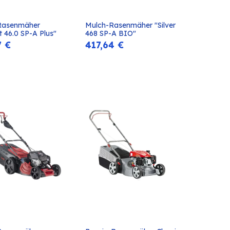
Rasenmäher 
Mulch-Rasenmäher "Silver 
In den
In den
 46.0 SP-A Plus"
468 SP-A BIO"
Warenkorb
Warenkorb
7
€
417,64
€