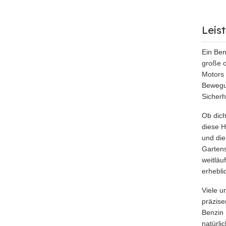
Leis
Ein Ben
große o
Motors 
Bewegun
Sicherh
Ob dich
diese H
und die
Gartens
weitläu
erhebli
Viele u
präzise
Benzin 
natürli