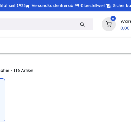
tät seit 1923
Versandkostenfrei ab 99 € bestellwert*
Sicher k
0
War
0,00
zeug
Technik
Haushalt
Landwirtschaft
mäher
- 116 Artikel