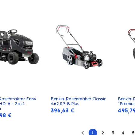
Rasentraktor Easy 
Benzin-Rasenmäher Classic 
Benzin-
In den
In den
HD-A - 2 in 1 
4.62 SP-B Plus
"Premiu
Warenkorb
Warenkorb
n
396,63
€
495,7
,98
€
1
2
3
4
5