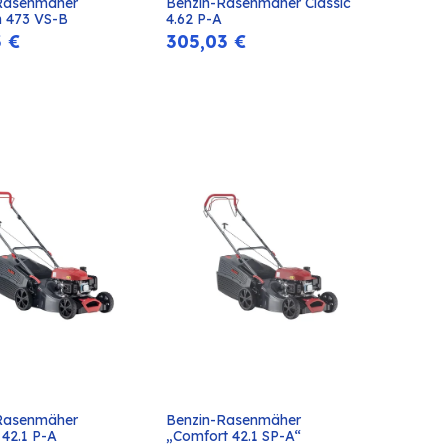
Rasenmäher 
Benzin-Rasenmäher Classic 
In den
In den
 473 VS-B
4.62 P-A
Warenkorb
Warenkorb
3
€
305,03
€
Rasenmäher 
Benzin-Rasenmäher 
In den
In den
 42.1 P-A
„Comfort 42.1 SP-A“