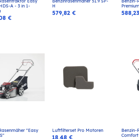
Rasentraktor Easy 
Benzinrasenmäher 51.9 SP-
Benzin-
In den
In den
HDS-A - 3 in 1-
H
Premium
Warenkorb
Warenkorb
n
579,82
€
588,2
,08
€
Rasenmäher "Easy 
Luftfilterset Pro Motoren
Benzin-
In den
In den
S"
Comfort
18,48
€