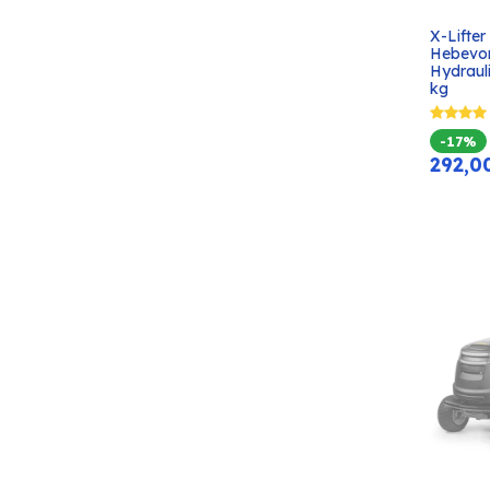
X-Lifter
Hebevor
Hydraul
kg
-17%
292,0