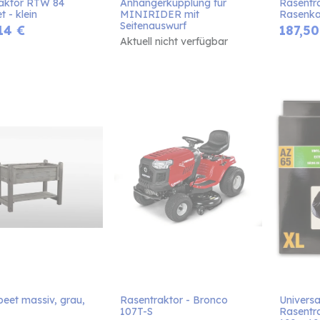
aktor RTW 84 
Anhängerkupplung für 
Rasentra
t - klein
MINIRIDER mit 
Rasenk
Seitenauswurf
14
€
187,50
Aktuell nicht verfügbar
eet massiv, grau, 
Rasentraktor - Bronco 
Universa
107T-S
Rasentra