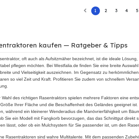
1
2
3
4
5
entraktoren kaufen — Ratgeber & Tipps
sentraktor, oft auch als Aufsitzmäher bezeichnet, ist die ideale Lösung
tabel pflegen möchten. Bei Westfalia.de finden Sie eine breite Auswahl
tbreite und Vielseitigkeit auszeichnen. Im Gegensatz zu herkömmlich
aren so viel Zeit und Kraft. Profitieren Sie zudem von schnellem Ver
ung.
r Wahl des richtigen Rasentraktors spielen mehrere Faktoren eine entsc
e Größe Ihrer Fläche und die Beschaffenheit des Geländes geeignet ist. 
en, während ein kleinerer Wenderadius die Manövrierfähigkeit um Bäum
ob Sie ein Modell mit Fangkorb bevorzugen, das das Schnittgut direkt
ren lässt, oder ob ein Mulchsystem für Sie passender ist, um den Rasen
e Rasentraktoren sind wahre Multitalente. Mit dem passenden Zubehör