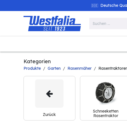
Zum Inhalt springen
Deutsche Quali
🇩🇪
Alle Produkte
Garten
Werk
Kategorien
Produkte
Garten
Rasenmäher
Rasentraktore
Schneeketten
Zurück
Rasentraktor