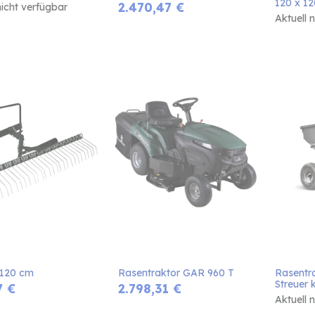
120 x 1
2.470,47
€
nicht verfügbar
Aktuell 
 120 cm
Rasentraktor GAR 960 T
Rasentr
Streuer 
7
€
2.798,31
€
Aktuell 