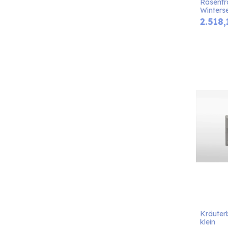
Rasentr
Winterse
2.518,
Kräuterb
klein