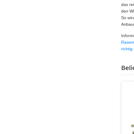
das re
den Wi
So wir
Anbaug
Inform
Rasent
richti
Beli