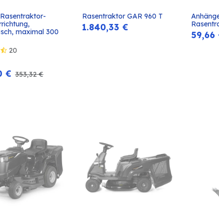
 Rasentraktor-
Rasentraktor GAR 960 T
Anhänge
In den
In den
richtung, 
Rasentr
1.840,33
€
Warenkorb
Warenkorb
isch, maximal 300 
59,66
20
0
€
353,32
€