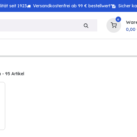
tät seit 1923
Versandkostenfrei ab 99 € bestellwert*
Sicher k
0
War
0,00
zeug
Technik
Haushalt
Landwirtschaft
n
- 95 Artikel