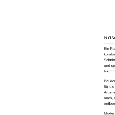
Ras
Ein Ra
komfor
Schnit
und sp
Rechn
Bei de
für di
Arbeit
auch, 
entlee
Modern