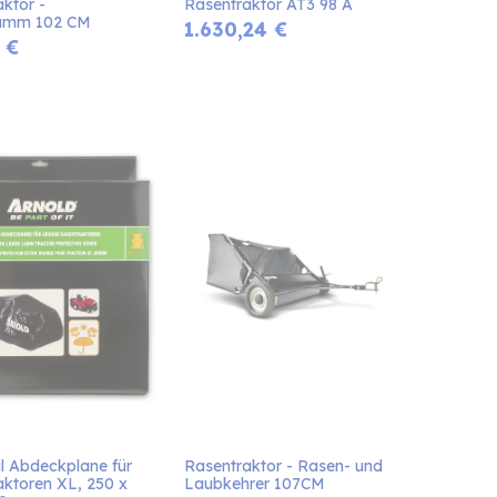
ktor -  
Rasentraktor AT3 98 A
amm 102 CM
1.630,24
€
€
l Abdeckplane für 
Rasentraktor - Rasen- und 
ktoren XL, 250 x 
Laubkehrer 107CM