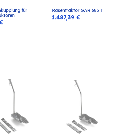
kupplung für 
Rasentraktor GAR 685 T
In den
In den
aktoren
1.487,39
€
Warenkorb
Warenkorb
€