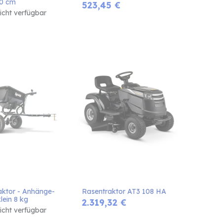
20 cm
523,45
€
nicht verfügbar
aktor - Anhänge-
Rasentraktor AT3 108 HA
klein 8 kg
2.319,32
€
nicht verfügbar