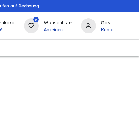
aufen auf Rechnung
0
enkorb
Wunschliste
Gast
€
Anzeigen
Konto
Baby & Kind
Tierbedarf
Bierzapfanlagen & 