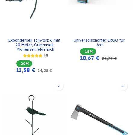
Expanderseil schwarz 6 mm, 
Universalschärfer ERGO für 
20 Meter, Gummiseil, 
Axt
Planenseil, elastisch
-18%
15
18,67
€
22,78
€
-20%
11,38
€
14,23
€