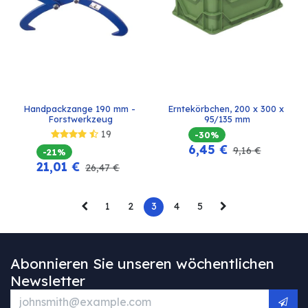
Handpackzange 190 mm - 
Erntekörbchen, 200 x 300 x 
Forstwerkzeug
95/135 mm
19
-30%
6,45
€
9,16
€
-21%
21,01
€
26,47
€
1
2
3
4
5
Abonnieren Sie unseren wöchentlichen
Newsletter