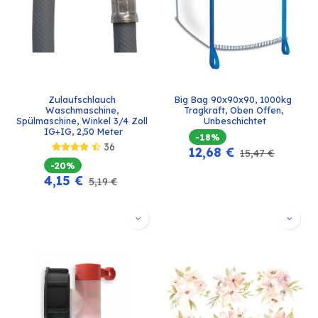
Zulaufschlauch 
Big Bag 90x90x90, 1000kg 
Waschmaschine, 
Tragkraft, Oben Offen, 
Spülmaschine, Winkel 3/4 Zoll 
Unbeschichtet
IG+IG, 2,50 Meter
-18%
36
12,68
€
15,47
€
-20%
4,15
€
5,19
€