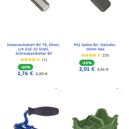
Innensechskant Bit T8, 25mm, 
M12 Spline Bit, Vielzahn, 
1/4 Zoll, S2 Stahl, 
10mm Hex
Schraubendreher Bit
256
111
-20%
-20%
2,01
€
2,51
€
1,76
€
2,20
€