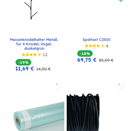
Meisenknödelhalter Metall, 
Spaltaxt C2500
für 4 Knödel, Vogel, 
6
dunkelgrün
-18%
12
69,75
€
85,09
€
-19%
11,69
€
14,50
€