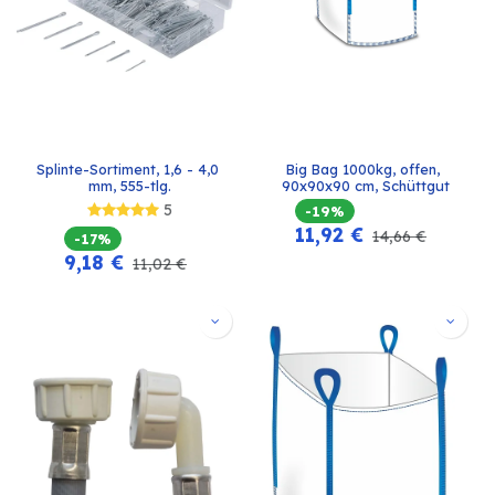
Splinte-Sortiment, 1,6 - 4,0 
Big Bag 1000kg, offen, 
mm, 555-tlg.
90x90x90 cm, Schüttgut
5
-19%
11,92
€
14,66
€
-17%
9,18
€
11,02
€