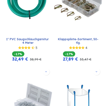
1" PVC Saugschlauchgarnitur 
Klappsplinte-Sortiment, 50-
4 Meter
tlg.
5
4
-17%
-17%
32,49
€
27,89
€
38,99
€
33,47
€