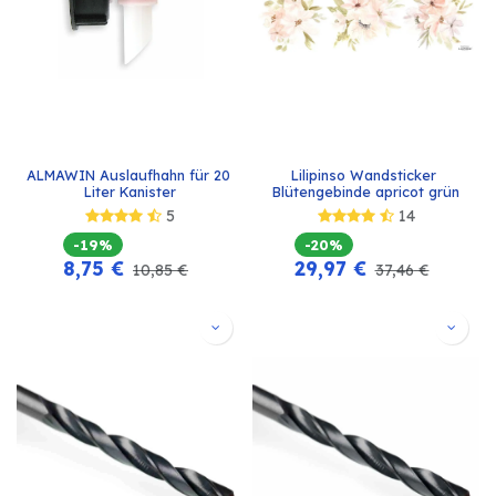
ALMAWIN Auslaufhahn für 20 
Lilipinso Wandsticker 
Liter Kanister
Blütengebinde apricot grün
5
14
-19%
-20%
8,75
€
29,97
€
10,85
€
37,46
€