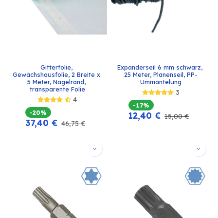
Gitterfolie, 
Expanderseil 6 mm schwarz, 
Gewächshausfolie, 2 Breite x 
25 Meter, Planenseil, PP-
5 Meter, Nagelrand, 
Ummantelung
transparente Folie
3
4
-17%
-20%
12,40
€
15,00
€
37,40
€
46,75
€