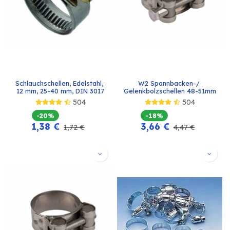
Schlauchschellen, Edelstahl, 
W2 Spannbacken-/ 
12 mm, 25-40 mm, DIN 3017
Gelenkbolzschellen 48-51mm
504
504
-20%
-18%
1,38
€
3,66
€
1,72
€
4,47
€