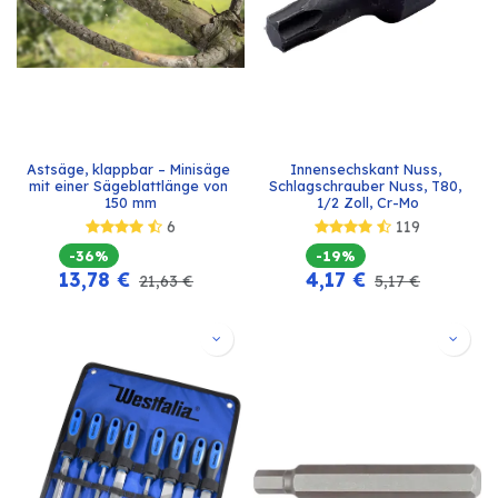
Astsäge, klappbar – Minisäge 
Innensechskant Nuss, 
mit einer Sägeblattlänge von 
Schlagschrauber Nuss, T80, 
150 mm
1/2 Zoll, Cr-Mo
6
119
-36%
-19%
13,78
€
4,17
€
21,63
€
5,17
€