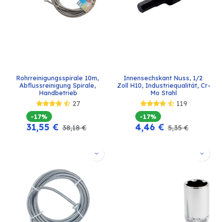
Rohrreinigungsspirale 10m, 
Innensechskant Nuss, 1/2 
Abflussreinigung Spirale, 
Zoll H10, Industriequalität, Cr-
Handbetrieb
Mo Stahl
27
119
-17%
-17%
31,55
€
4,46
€
38,18
€
5,35
€