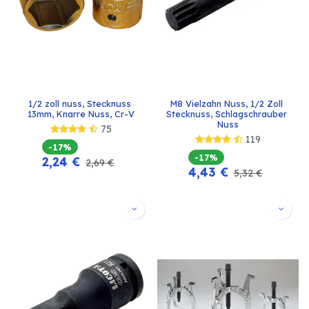
1/2 zoll nuss, Stecknuss 
M8 Vielzahn Nuss, 1/2 Zoll 
13mm, Knarre Nuss, Cr-V
Stecknuss, Schlagschrauber 
Nuss
75
119
-17%
-17%
2,24
€
2,69
€
4,43
€
5,32
€