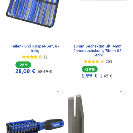
Feilen- und Raspel-Set, 8-
10mm Sechskant Bit, 4mm 
teilig
Innensechskant, 75mm S2 
Stahl
11
259
-26%
-19%
28,08
€
38,19
€
1,99
€
2,45
€