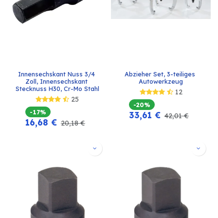
Innensechskant Nuss 3/4 
Abzieher Set, 3-teiliges 
Zoll, Innensechskant 
Autowerkzeug
Stecknuss H30, Cr-Mo Stahl
12
25
-20%
-17%
33,61
€
42,01
€
16,68
€
20,18
€