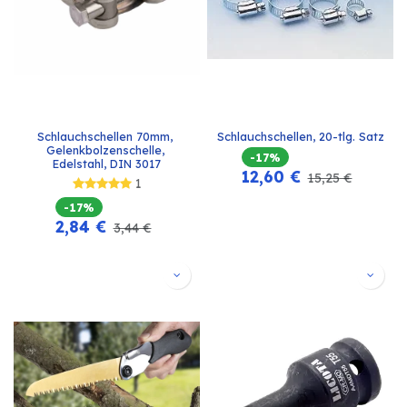
Schlauchschellen 70mm, 
Schlauchschellen, 20-tlg. Satz
Gelenkbolzenschelle, 
-17%
Edelstahl, DIN 3017
12,60
€
15,25
€
1
-17%
2,84
€
3,44
€