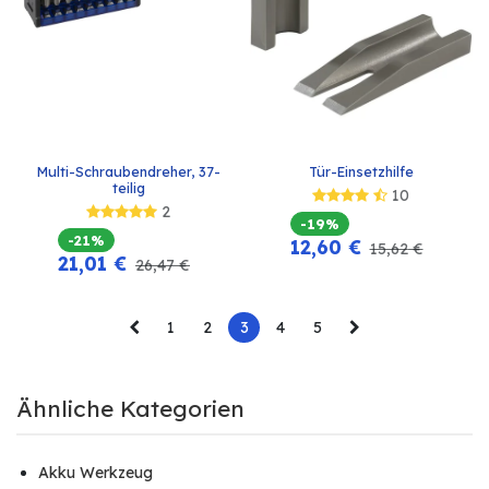
Multi-Schraubendreher, 37-
Tür-Einsetzhilfe
teilig
10
2
-19%
-21%
12,60
€
15,62
€
21,01
€
26,47
€
1
2
3
4
5
Ähnliche Kategorien
Akku Werkzeug