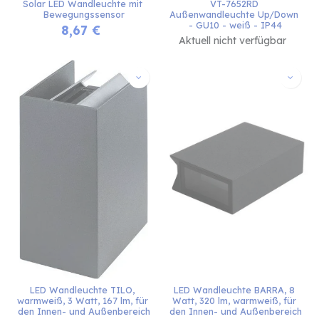
Solar LED Wandleuchte mit 
VT-7652RD 
Bewegungssensor
Außenwandleuchte Up/Down 
- GU10 - weiß - IP44
8,67
€
Aktuell nicht verfügbar
LED Wandleuchte TILO, 
LED Wandleuchte BARRA, 8 
warmweiß, 3 Watt, 167 lm, für 
Watt, 320 lm, warmweiß, für 
den Innen- und Außenbereich
den Innen- und Außenbereich