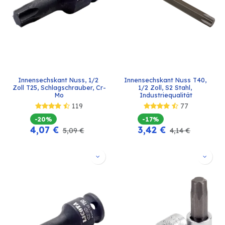
Innensechskant Nuss, 1/2 
Innensechskant Nuss T40, 
Zoll T25, Schlagschrauber, Cr-
1/2 Zoll, S2 Stahl, 
Mo
Industriequalität
119
77
-20%
-17%
4,07
€
3,42
€
5,09
€
4,14
€