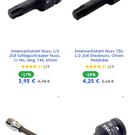
Innensechskant Nuss, 1/2 
Innensechskant Nuss T50, 
Zoll Schlagschrauber Nuss, 
1/2 Zoll Stecknuss, Chrom 
Cr Mo, lang, T45, 60mm
Molybdän
119
119
-17%
-18%
3,95
€
4,25
€
4,78
€
5,18
€