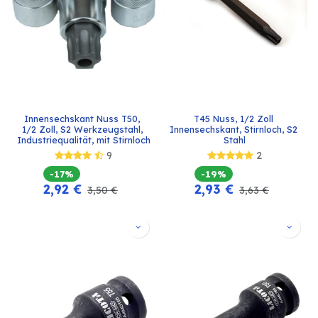
Innensechskant Nuss T50, 
T45 Nuss, 1/2 Zoll 
1/2 Zoll, S2 Werkzeugstahl, 
Innensechskant, Stirnloch, S2 
Industriequalität, mit Stirnloch
Stahl
9
2
-17%
-19%
2,92
€
2,93
€
3,50
€
3,63
€