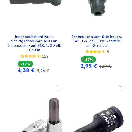
Innensechskant Nuss 
Innensechskant Stecknuss, 
Schlagschrauber, Aussen 
T45, 1/2 Zoll, CrV S2 Stahl, 
Innensechskant E18, 1/2 Zoll, 
mit Stirnloch
Cr-Mo
9
119
-17%
-17%
2,95
€
3,54
€
4,38
€
5,26
€