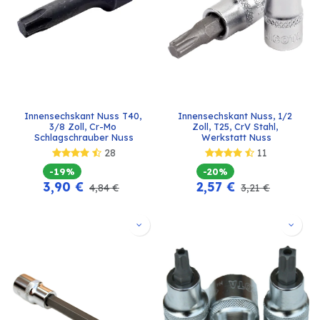
Innensechskant Nuss T40, 
Innensechskant Nuss, 1/2 
3/8 Zoll, Cr-Mo 
Zoll, T25, CrV Stahl, 
Schlagschrauber Nuss
Werkstatt Nuss
28
11
-19%
-20%
3,90
€
2,57
€
4,84
€
3,21
€