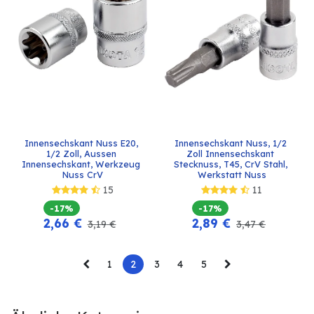
Innensechskant Nuss E20, 
Innensechskant Nuss, 1/2 
1/2 Zoll, Aussen 
Zoll Innensechskant 
Innensechskant, Werkzeug 
Stecknuss, T45, CrV Stahl, 
Nuss CrV
Werkstatt Nuss
15
11
-17%
-17%
2,66
€
2,89
€
3,19
€
3,47
€
1
2
3
4
5