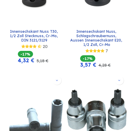
Innensechskant Nuss T30, 
Innensechskant Nuss, 
1/2 Zoll Stecknuss, Cr-Mo, 
Schlagschraubernuss, 
DIN 3121/3129
Aussen Innensechskant E20, 
1/2 Zoll, Cr-Mo
20
7
-17%
-17%
4,32
€
5,18
€
3,57
€
4,28
€