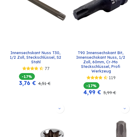
Innensechskant Nuss T30, 
T90 Innensechskant Bit, 
1/2 Zoll, Steckschlüssel, S2 
Innensechskant Nuss, 1/2 
Stahl
Zoll, 60mm, Cr-Mo 
Steckschlüssel, Profi 
77
Werkzeug
-17%
119
3,76
€
4,51
€
-17%
4,99
€
5,99
€