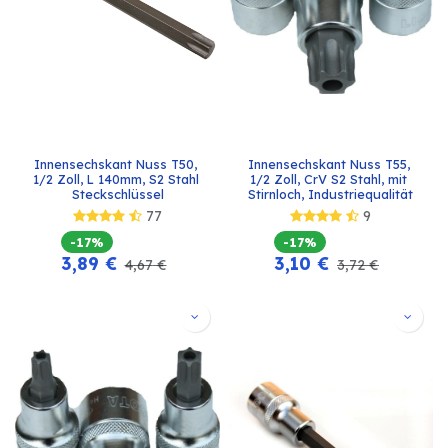
Innensechskant Nuss T50, 
Innensechskant Nuss T55, 
1/2 Zoll, L 140mm, S2 Stahl 
1/2 Zoll, CrV S2 Stahl, mit 
Steckschlüssel
Stirnloch, Industriequalität
77
9
-17%
-17%
3,89
€
3,10
€
4,67
€
3,72
€