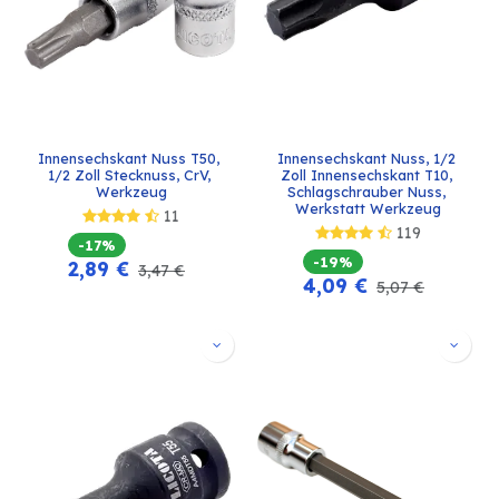
Innensechskant Nuss T50, 
Innensechskant Nuss, 1/2 
1/2 Zoll Stecknuss, CrV, 
Zoll Innensechskant T10, 
Werkzeug
Schlagschrauber Nuss, 
Werkstatt Werkzeug
11
119
-17%
-19%
2,89
€
3,47
€
4,09
€
5,07
€