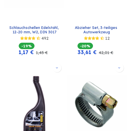
Schlauchschellen Edelstahl, 
Abzieher Set, 3-teiliges 
12-20 mm, W2, DIN 3017
Autowerkzeug
492
12
-19%
-20%
1,17
€
33,61
€
1,45
€
42,01
€