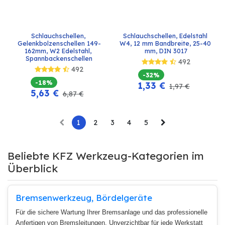
Schlauchschellen, 
Schlauchschellen, Edelstahl 
Gelenkbolzenschellen 149-
W4, 12 mm Bandbreite, 25-40 
162mm, W2 Edelstahl, 
mm, DIN 3017
Spannbackenschellen
492
492
-32%
-18%
1,33
€
1,97
€
5,63
€
6,87
€
1
2
3
4
5
Beliebte KFZ Werkzeug-Kategorien im
Überblick
Bremsenwerkzeug, Bördelgeräte
Für die sichere Wartung Ihrer Bremsanlage und das professionelle
Anfertigen von Bremsleitungen. Unverzichtbar für jede Werkstatt