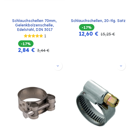
Schlauchschellen 70mm, 
Schlauchschellen, 20-tlg. Satz
Gelenkbolzenschelle, 
-17%
Edelstahl, DIN 3017
12,60
€
15,25
€
1
-17%
2,84
€
3,44
€