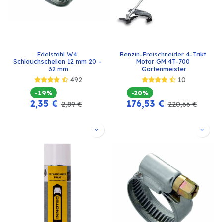
Edelstahl W4 
Benzin-Freischneider 4-Takt 
Schlauchschellen 12 mm 20 - 
Motor GM 4T-700 
32 mm
Gartenmeister
492
10
-19%
-20%
2,35
€
176,53
€
2,89
€
220,66
€