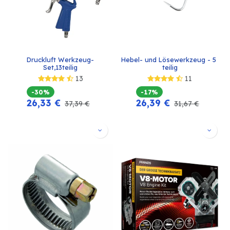
Druckluft Werkzeug-
Hebel- und Lösewerkzeug - 5 
Set,13teilig
teilig
13
11
-30%
-17%
26,33
€
26,39
€
37,39
€
31,67
€