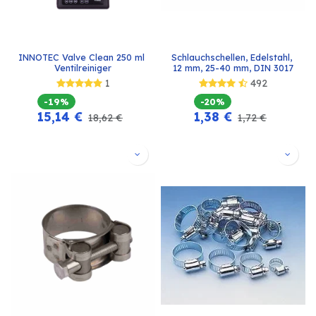
INNOTEC Valve Clean 250 ml 
Schlauchschellen, Edelstahl, 
Ventilreiniger
12 mm, 25-40 mm, DIN 3017
1
492
-19%
-20%
15,14
€
1,38
€
18,62
€
1,72
€