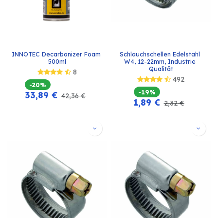
INNOTEC Decarbonizer Foam 
Schlauchschellen Edelstahl 
500ml
W4, 12-22mm, Industrie 
Qualität
8
492
-20%
-19%
33,89
€
42,36
€
1,89
€
2,32
€