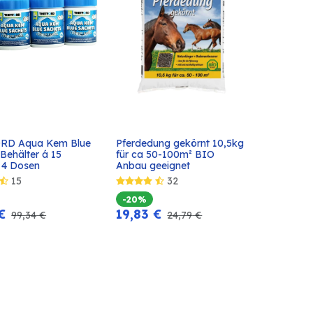
RD Aqua Kem Blue 
Pferdedung gekörnt 10,5kg 
In den
In den
Behälter á 15 
für ca 50-100m² BIO 
Warenkorb
Warenkorb
= 4 Dosen
Anbau geeignet
15
32
-20%
€
19,83
€
99,34
€
24,79
€