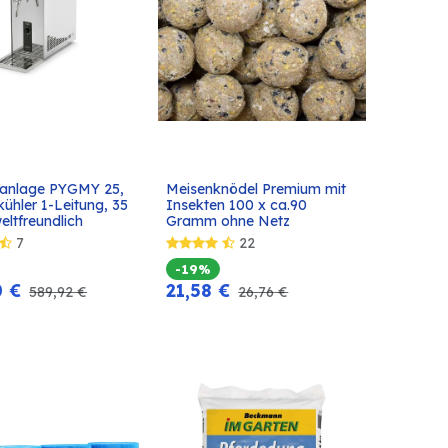
fanlage PYGMY 25, 
Meisenknödel Premium mit 
In den
In den
ühler 1-Leitung, 35 
Insekten 100 x ca.90 
Warenkorb
Warenkorb
eltfreundlich
Gramm ohne Netz
7
22
-19%
0
€
21,58
€
589,92
€
26,76
€