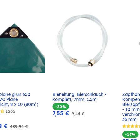
lane grün 650 
Bierleitung, Bierschlauch - 
Zapfhah
In den
In den
VC Plane 
komplett, 7mm, 1.5m
Kompens
Warenkorb
Warenkorb
cht, 8 x 10 (80m²)
Bierzap
-20%
- 10 mm
1265
7,55
€
9,44
€
verchro
35 mm
8
€
489,94
€
-17%