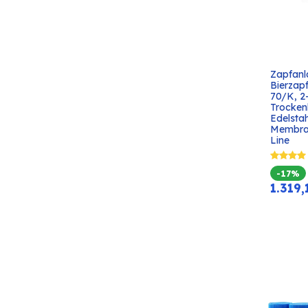
Zapfanl
Bierzap
70/K, 2-l
Trocken
Edelstah
Membra
Line
-17%
1.319,