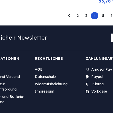
53,78
2
3
4
5
6
ichen Newsletter
MATIONEN
RECHTLICHES
ZAHLUNGSAR
AGB
AmazonPay
und Versand
Datenschutz
Paypal
zur
Widerrufsbelehrung
Klarna
entsorgung
Impressum
Vorkasse
- und Batterie-
me