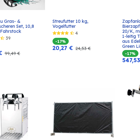
ku Gras- & 
Streufutter 10 kg, 
Zapfanla
In den
In den
cheren Set, 10,8 
Vogelfutter
Bierzap
Warenkorb
Warenkorb
 Fahrstock
20/K, m
4
1-leitig
39
aus Edel
-17%
Green L
20,27
€
24,53
€
€
99,49
€
-17%
547,5