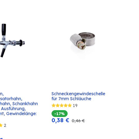
n, 
Schneckengewindeschelle 
In den
In den
atorhahn, 
für 7mm Schläuche
Warenkorb
Warenkorb
fhahn, Schankhahn 
19
 Ausführung, 
mt, Gewindelänge: 
-17%
0,38
€
0,46
€
2