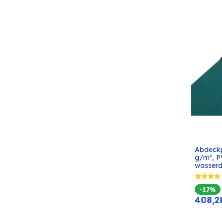
Abdeckp
g/m², P
wasserdi
-17%
408,2