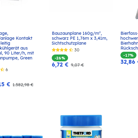
age, 
Bauzaunplane 160g/m², 
Bierfass
In den
In den
fanlage Kontakt 
schwarz PE 1,76m x 3,41m, 
hochwert
Warenkorb
Warenkorb
eitig 
Sichtschutzplane
Bierhahn
kühlgerät aus 
Rückschl
30
l, 90 Liter/h, mit 
-17%
npumpe, Green 
-26%
32,86
6,72
€
9,07
€
6
15
€
1.582,98
€