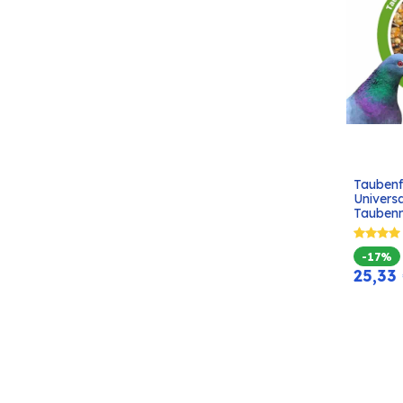
Taubenfu
Universa
Tauben
-17%
25,33