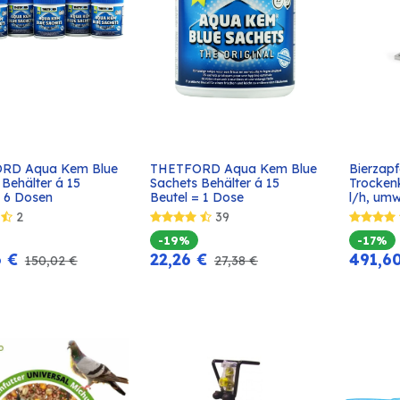
RD Aqua Kem Blue 
THETFORD Aqua Kem Blue 
Bierzap
In den
In den
Behälter á 15 
Sachets Behälter á 15 
Trockenk
Warenkorb
Warenkorb
= 6 Dosen
Beutel = 1 Dose
l/h, umw
2
39
-19%
-17%
6
€
22,26
€
491,6
150,02
€
27,38
€