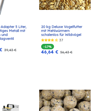
-Adapter 5 Liter, 
20 kg Deluxe Vogelfutter 
In den
In den
iges Metall mit 
mit Mehlwürmern 
Warenkorb
Warenkorb
 und 
schalenlos für Wildvögel
agventil
37
-17%
€
39,43
€
46,64
€
56,43
€