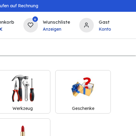
aufen auf Rechnung
0
enkorb
Wunschliste
Gast
€
Anzeigen
Konto
Baby & Kind
Tierbedarf
Bierzapfanlagen & 
Werkzeug
Geschenke