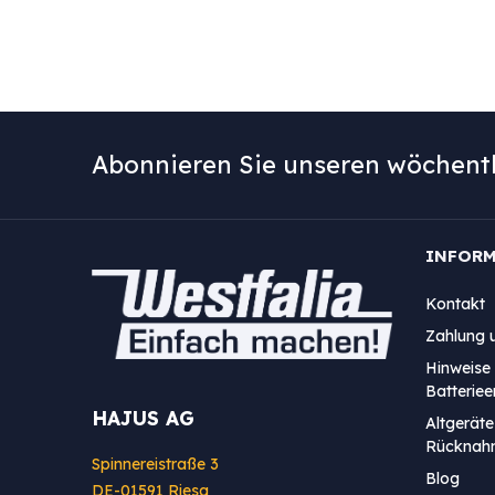
Abonnieren Sie unseren wöchentl
INFOR
Kontakt
Zahlung 
Hinweise 
Batterie
HAJUS AG
Altgeräte
Rücknah
Spinnereistraße 3
Blog
DE-01591 Riesa