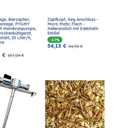
ge, Bierzapfen, 
Zapfkopf, Keg Anschluss - 
In den
In den
fanlage, PYGMY 
Micro Matic Flach - 
Warenkorb
Warenkorb
it Membranpumpe, 
Kelleranstich mit Edelstahl-
 Trockenkühlgerät, 
Stößel 
stahl, 25 Liter/h, 
-17%
ine
54,13
€
64,96
€
3
€
657,04
€