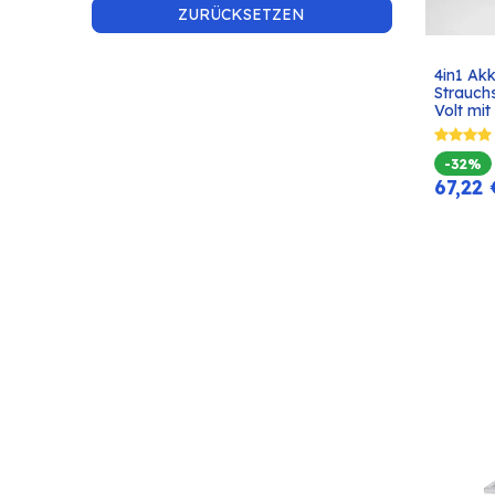
ZURÜCKSETZEN
4in1 Ak
Strauchs
Volt mit
-32%
67,22