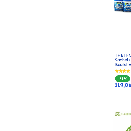
THETFO
Sachets 
Beutel 
-21%
119,0