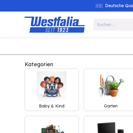
Zum Inhalt springen
Deutsche Quali
🇩🇪
Alle Produkte
Garten
Werk
Kategorien
Baby & Kind
Garten