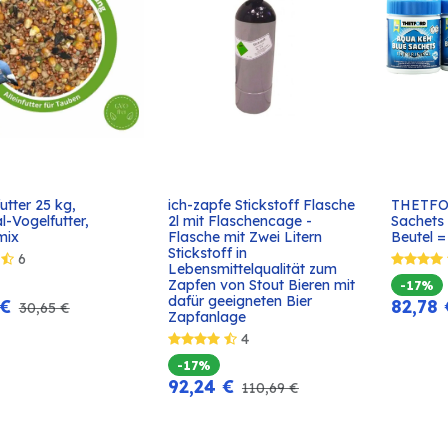
tter 25 kg, 
ich-zapfe Stickstoff Flasche 
THETFO
In den
In den
l-Vogelfutter, 
2l mit Flaschencage - 
Sachets 
Warenkorb
Warenkorb
mix
Flasche mit Zwei Litern 
Beutel 
Stickstoff in 
6
Lebensmittelqualität zum 
Zapfen von Stout Bieren mit 
-17%
dafür geeigneten Bier 
€
82,78
30,65
€
Zapfanlage
4
-17%
92,24
€
110,69
€