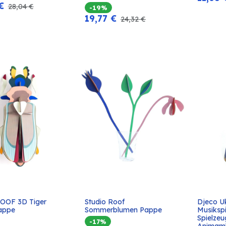
€
28,04
€
-19%
19,77
€
24,32
€
ROOF 3D Tiger 
Studio Roof 
Djeco Uk
In den
In den
appe
Sommerblumen Pappe
Musikspi
Warenkorb
Warenkorb
Spielzeu
-17%
Animam