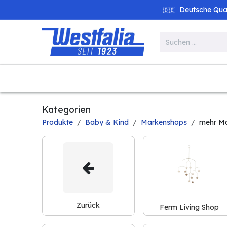
Zum Inhalt springen
Deutsche Quali
🇩🇪
Alle Produkte
Garten
Werk
Kategorien
Produkte
Baby & Kind
Markenshops
mehr M
Zurück
Ferm Living Shop