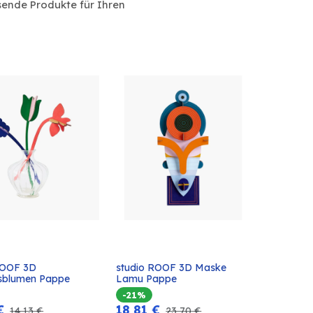
sende Produkte für Ihren
ROOF 3D 
studio ROOF 3D Maske 
In den
In den
gsblumen Pappe
Lamu Pappe
Warenkorb
Warenkorb
-21%
€
18,81
€
14,13
€
23,70
€