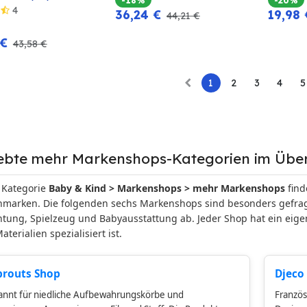
4
36,24
€
19,98
44,21
€
€
43,58
€
1
2
3
4
5
iebte mehr Markenshops-Kategorien im Über
 Kategorie
Baby & Kind > Markenshops > mehr Markenshops
find
marken. Die folgenden sechs Markenshops sind besonders gefragt
htung, Spielzeug und Babyausstattung ab. Jeder Shop hat ein eige
aterialien spezialisiert ist.
prouts Shop
Djeco
nnt für niedliche Aufbewahrungskörbe und
Französ