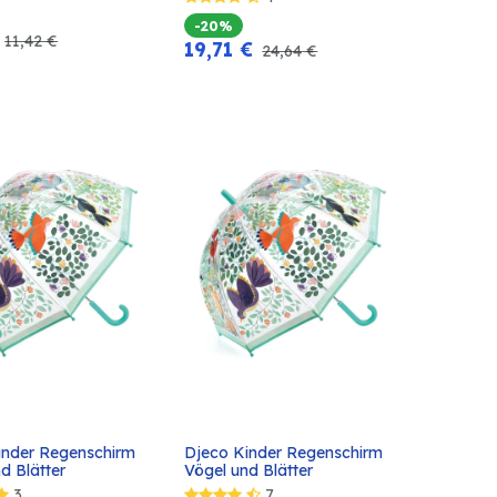
-20%
11,42
€
19,71
€
24,64
€
inder Regenschirm 
Djeco Kinder Regenschirm 
In den
In den
d Blätter
Vögel und Blätter
Warenkorb
Warenkorb
3
7