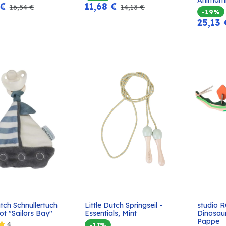
€
11,68
€
16,54
€
14,13
€
-19%
25,13
utch Schnullertuch 
Little Dutch Springseil - 
studio 
In den
In den
ot "Sailors Bay"
Essentials, Mint
Dinosaur
Warenkorb
Warenkorb
Pappe
4
-17%