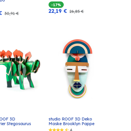
-17%
22,19
€
26,85
€
€
30,91
€
ROOF 3D 
studio ROOF 3D Deko 
In den
In den
ier Stegosaurus 
Maske Brooklyn Pappe
Warenkorb
Warenkorb
4