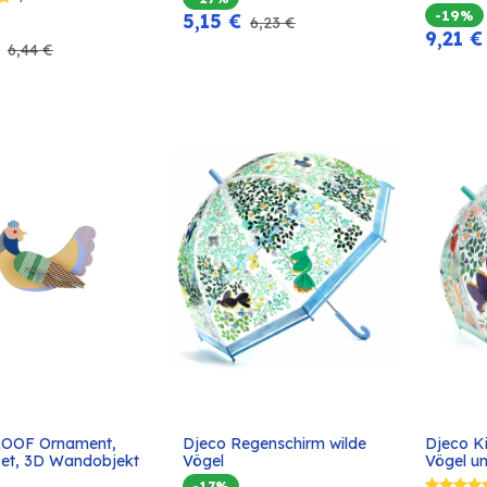
-19%
5,15
€
6,23
€
9,21
€
6,44
€
ROOF Ornament, 
Djeco Regenschirm wilde 
Djeco K
In den
In den
Set, 3D Wandobjekt 
Vögel
Vögel un
Warenkorb
Warenkorb
-17%