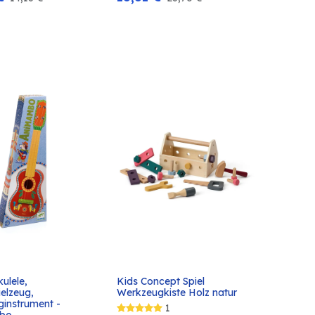
ulele, 
Kids Concept Spiel 
In den
In den
elzeug, 
Werkzeugkiste Holz natur
Warenkorb
Warenkorb
ginstrument - 
1
bo