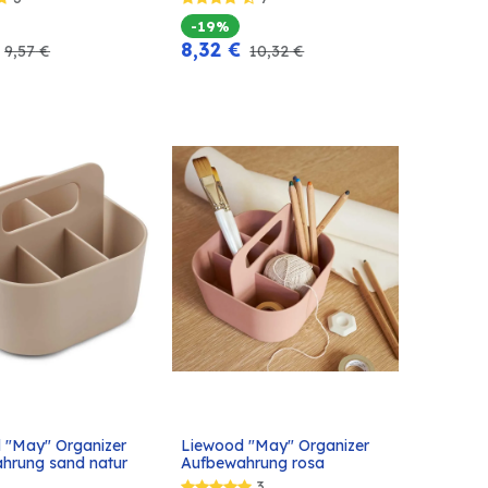
-19%
8,32
€
9,57
€
10,32
€
 "May" Organizer 
Liewood "May" Organizer 
In den
In den
hrung sand natur
Aufbewahrung rosa
Warenkorb
Warenkorb
3