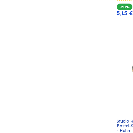
-20%
5,15
€
Studio 
Bastel-
- Huhn