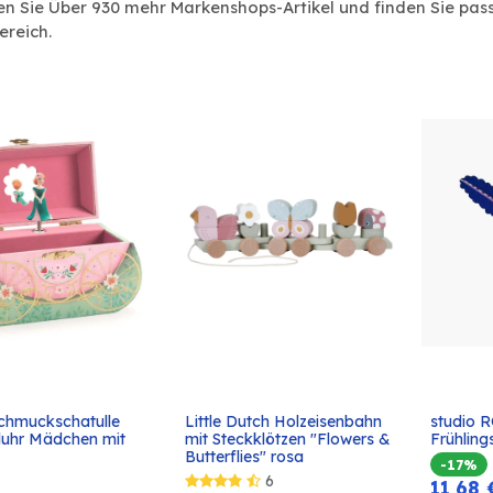
n Sie Über 930 mehr Markenshops-Artikel und finden Sie pas
ereich.
chmuckschatulle 
Little Dutch Holzeisenbahn 
studio 
In den
In den
eluhr Mädchen mit 
mit Steckklötzen "Flowers & 
Frühlin
Warenkorb
Warenkorb
Butterflies" rosa
-17%
6
11,68