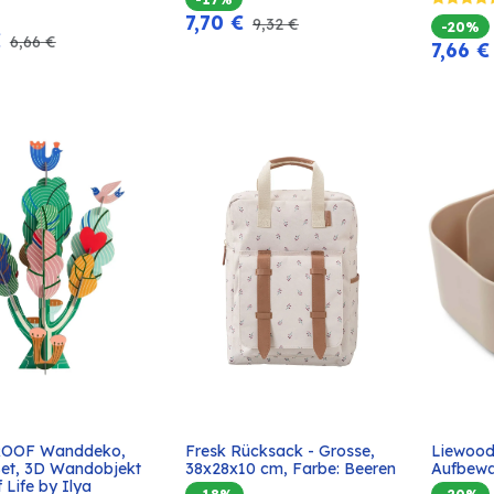
7,70
€
9,32
€
-20%
€
6,66
€
7,66
€
ROOF Wanddeko, 
Fresk Rücksack - Grosse, 
Liewood
In den
In den
Set, 3D Wandobjekt 
38x28x10 cm, Farbe: Beeren
Aufbewa
Warenkorb
Warenkorb
f Life by Ilya
-18%
-20%