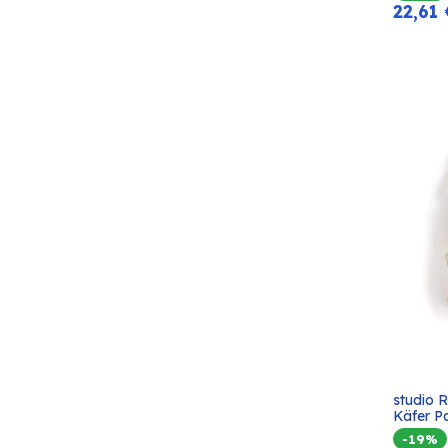
22,61
studio 
Käfer P
-19%