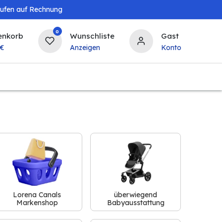
aufen auf Rechnung
0
enkorb
Wunschliste
Gast
€
Anzeigen
Konto
Baby & Kind
Tierbedarf
Bierzapfanlagen & 
Lorena Canals
überwiegend
Markenshop
Babyausstattung