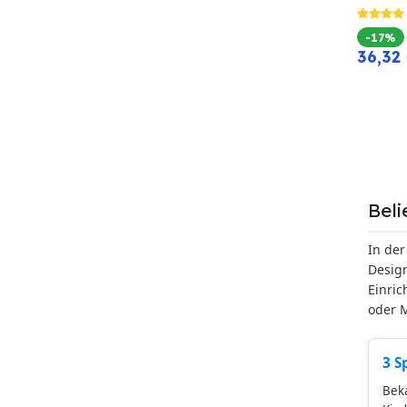
-17%
36,32
Bel
In der
Design
Einric
oder M
3 S
Beka