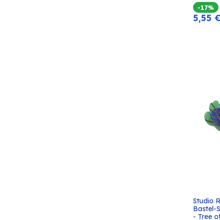
-17%
5,55
Studio 
Bastel-
- Tree o