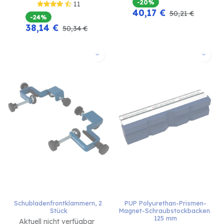
-20%
11
40,17
€
50,21
€
-24%
38,14
€
50,34
€
Schubladenfrontklammern, 2 
PUP Polyurethan-Prismen-
Stück
Magnet-Schraubstockbacken 
125 mm
Aktuell nicht verfügbar