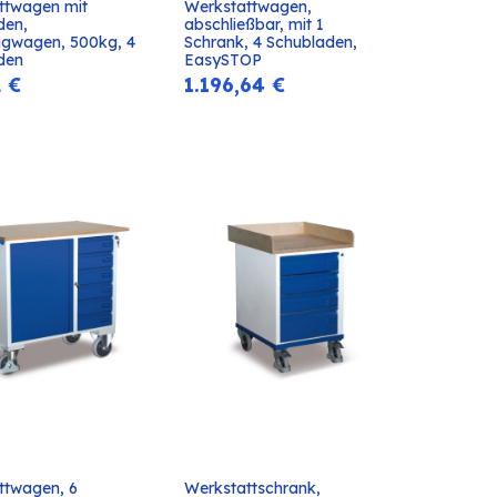
ttwagen mit 
Werkstattwagen, 
In den
In den
den, 
abschließbar, mit 1 
Warenkorb
Warenkorb
gwagen, 500kg, 4 
Schrank, 4 Schubladen, 
den
EasySTOP
2
€
1.196,64
€
ttwagen, 6 
Werkstattschrank, 