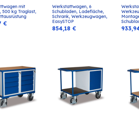
ttwagen mit 
Werkstattwagen, 6 
Werksta
In den
In den
 500 kg Traglast, 
Schubladen, Ladefläche, 
Werkzeu
Warenkorb
Warenkorb
ttausrüstung
Schrank, Werkzeugwagen, 
Montage
EasySTOP
Schubla
7
€
854,18
€
933,9