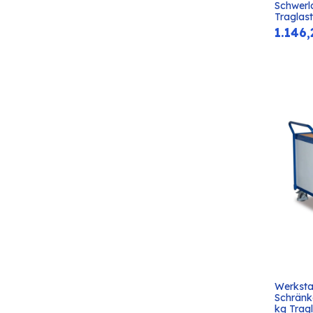
Schwerl
Traglas
1.146,
Werksta
Schränk
kg Tragl