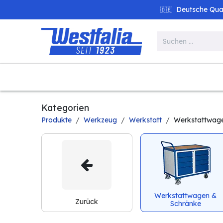
Zum Inhalt springen
Deutsche Quali
🇩🇪
Alle Produkte
Garten
Werk
Kategorien
Produkte
Werkzeug
Werkstatt
Werkstattwag
Werkstattwagen &
Zurück
Schränke