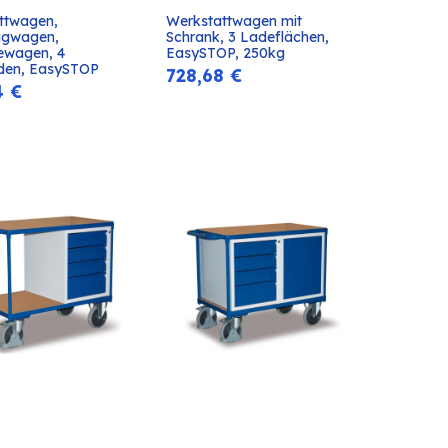
ttwagen, 
Werkstattwagen mit 
In den
In den
gwagen, 
Schrank, 3 Ladeflächen, 
Warenkorb
Warenkorb
wagen, 4 
EasySTOP, 250kg
den, EasySTOP
728,68
€
4
€