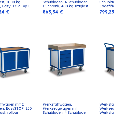
In den
In den
ast, 1000 kg 
Schubladen, 4 Schubladen, 
Schublad
Warenkorb
Warenkorb
t, EasySTOP Typ L
1 Schrank, 400 kg Traglast
Ladeflä
24
€
863,34
€
799,2
ttwagen mit 2 
Werkstattwagen, 
Werksta
In den
In den
en, EasySTOP, 250 
Werkzeugwagen mit 
Werkzeu
Warenkorb
Warenkorb
ast, rollbar
Schubladen, 4 Schubladen, 
Werkstat