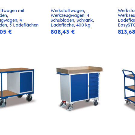
ttwagen mit 
Werkstattwagen, 
Werksta
In den
In den
den, 
Werkzeugwagen, 4 
Werkzeu
Warenkorb
Warenkorb
gwagen, 4 
Schubladen, Schrank, 
Ladefläc
den, 3 Ladeflächen
Ladefläche, 400 kg
EasySTO
,05
€
808,43
€
813,6