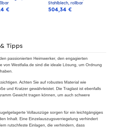
eßbar
Stahlblech, rollbar
14
€
504,34
€
& Tipps
ür den passionierten Heimwerker, den engagierten
 von Westfalia.de sind die ideale Lösung, um Ordnung
 haben.
ichtigen. Achten Sie auf robustes Material wie
e und Kratzer gewährleistet. Die Traglast ist ebenfalls
logramm Gewicht tragen können, um auch schwere
 Kugelgelagerte Vollauszüge sorgen für ein leichtgängiges
den Inhalt. Eine Einzelauszugsverriegelung verhindert
em rutschfeste Einlagen, die verhindern, dass