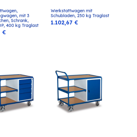
ttwagen, 
Werkstattwagen mit 
In den
In den
gwagen, mit 3 
Schubladen, 250 kg Traglast
Warenkorb
Warenkorb
hen, Schrank, 
1.102,67
€
P, 400 kg Traglast
8
€