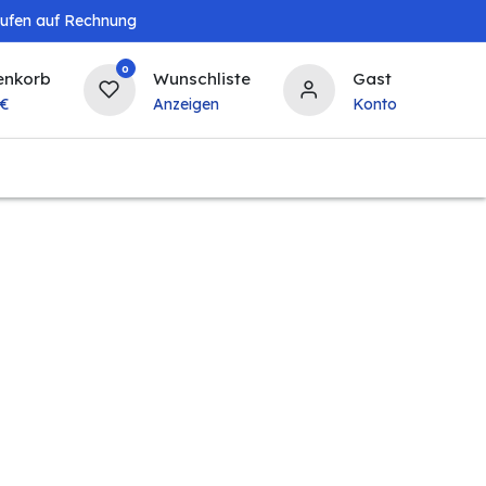
aufen auf Rechnung
0
enkorb
Wunschliste
Gast
€
Anzeigen
Konto
Baby & Kind
Tierbedarf
Bierzapfanlagen & 