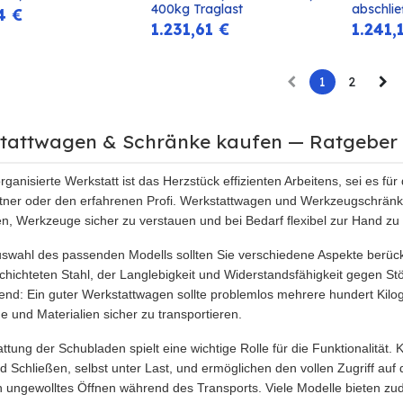
400kg Traglast
abschli
4
€
1.231,61
€
1.241,
1
2
tattwagen & Schränke kaufen — Ratgeber 
rganisierte Werkstatt ist das Herzstück effizienten Arbeitens, sei es f
ner oder den erfahrenen Profi. Werkstattwagen und Werkzeugschränke
en, Werkzeuge sicher zu verstauen und bei Bedarf flexibel zur Hand zu
uswahl des passenden Modells sollten Sie verschiedene Aspekte berücks
chichteten Stahl, der Langlebigkeit und Widerstandsfähigkeit gegen Stöß
end: Ein guter Werkstattwagen sollte problemlos mehrere hundert Ki
 und Materialien sicher zu transportieren.
ttung der Schubladen spielt eine wichtige Rolle für die Funktionalität.
d Schließen, selbst unter Last, und ermöglichen den vollen Zugriff auf 
 ungewolltes Öffnen während des Transports. Viele Modelle bieten zud