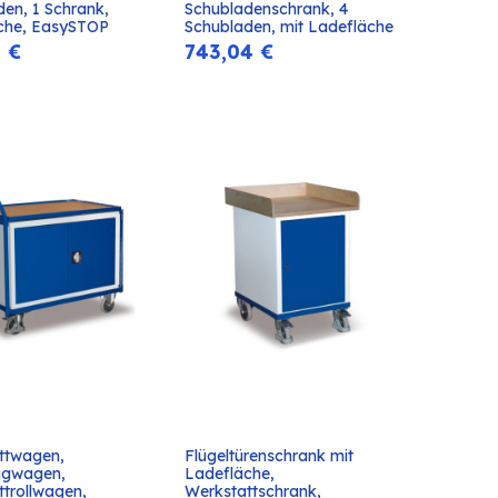
In den
In den
en, 1 Schrank, 
Schubladenschrank, 4 
Warenkorb
Warenkorb
che, EasySTOP
Schubladen, mit Ladefläche
5
€
743,04
€
ttwagen, 
Flügeltürenschrank mit 
In den
In den
gwagen, 
Ladefläche, 
Warenkorb
Warenkorb
trollwagen, 
Werkstattschrank, 