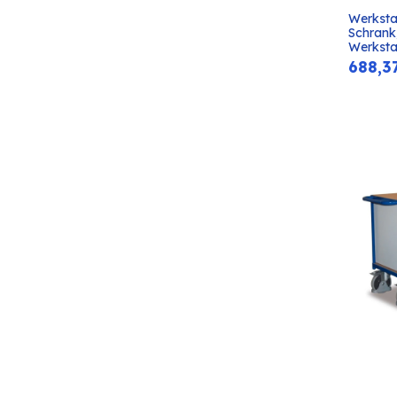
Werksta
Schrank,
Werksta
688,3