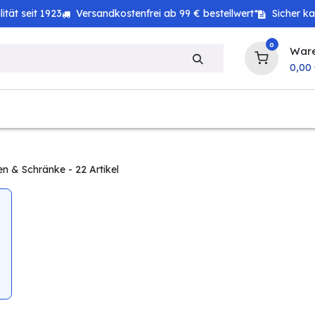
tät seit 1923
Versandkostenfrei ab 99 € bestellwert*
Sicher k
0
War
0,00
zeug
Technik
Haushalt
Landwirtschaft
en & Schränke
- 22 Artikel