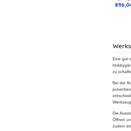
896,0
Werks
Eine gut o
Hobbygärt
zu schaff
Bei der A
pulverbes
entscheid
Werkzeuge
Die Aussta
Öffnen un
zudem ein