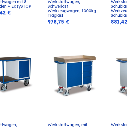
ttwagen mit 8 
Werkstattwagen, 
Werksta
In den
In den
den + EasySTOP
Schwerlast 
Schubla
Warenkorb
Warenkorb
Werkzeugwagen, 1000kg 
Werkzeu
,42
€
Traglast
Schubla
978,75
€
881,4
ttwagen, 
Werkstattwagen, mit 
Werksta