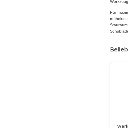
Werkzeuge
Für maxim
mühelos a
Stauraum 
Schublade
Belie
Werk