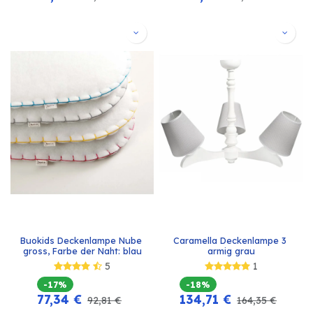
Buokids Deckenlampe Nube 
Caramella Deckenlampe 3 
gross, Farbe der Naht: blau
armig grau
5
1
-17%
-18%
77,34
€
134,71
€
92,81
€
164,35
€