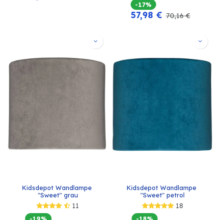
-17%
57,98
€
70,16
€
Kidsdepot Wandlampe 
Kidsdepot Wandlampe 
"Sweet" grau
"Sweet" petrol
11
18
-19%
-18%