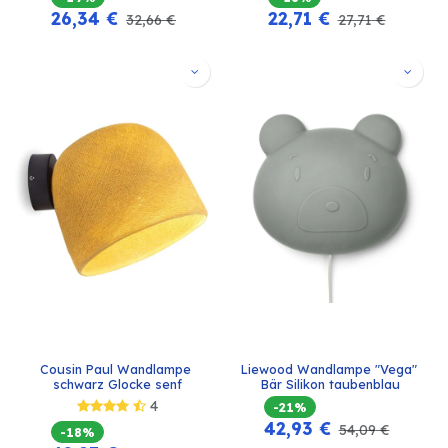
26,34
€
22,71
€
32,66
€
27,71
€
Cousin Paul Wandlampe 
Liewood Wandlampe "Vega" 
schwarz Glocke senf
Bär Silikon taubenblau
4
-21%
42,93
€
54,09
€
-18%