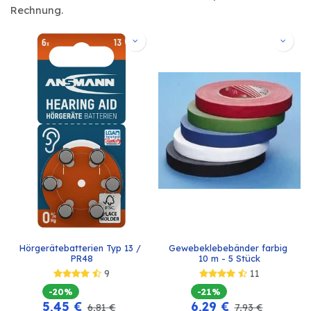
Rechnung.
Hörgerätebatterien Typ 13 / 
Gewebeklebebänder farbig 
PR48
10 m - 5 Stück
9
11
-20%
-21%
5,45
€
6,29
€
6,81
€
7,93
€