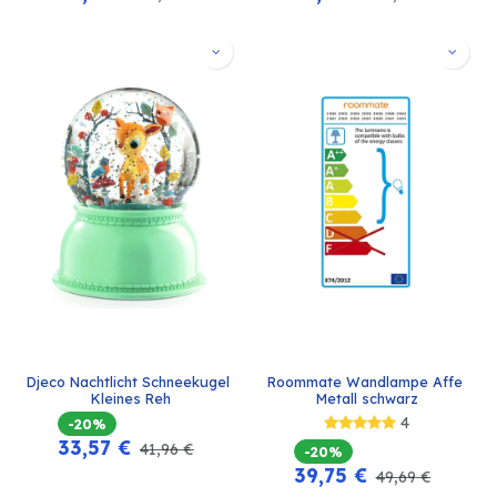
Djeco Nachtlicht Schneekugel 
Roommate Wandlampe Affe 
Kleines Reh
Metall schwarz
4
-20%
33,57
€
41,96
€
-20%
39,75
€
49,69
€