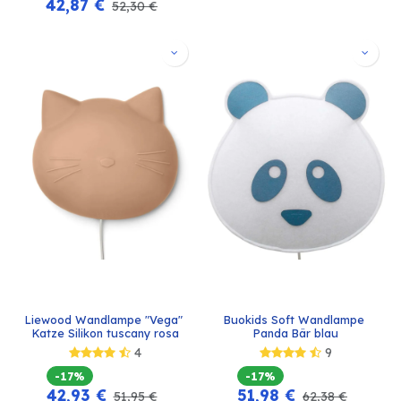
42,87
€
52,30
€
Liewood Wandlampe "Vega" 
Buokids Soft Wandlampe 
Katze Silikon tuscany rosa
Panda Bär blau
4
9
-17%
-17%
42,93
€
51,98
€
51,95
€
62,38
€