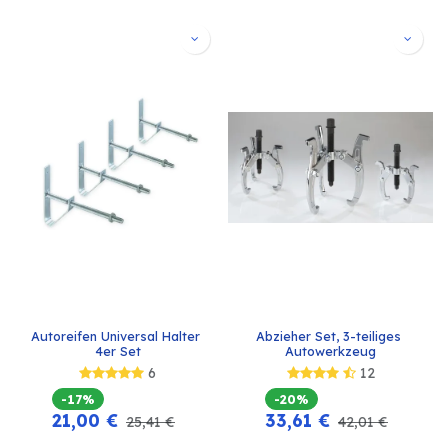
Autoreifen Universal Halter 
Abzieher Set, 3-teiliges 
4er Set
Autowerkzeug
6
12
-17%
-20%
21,00
€
33,61
€
25,41
€
42,01
€