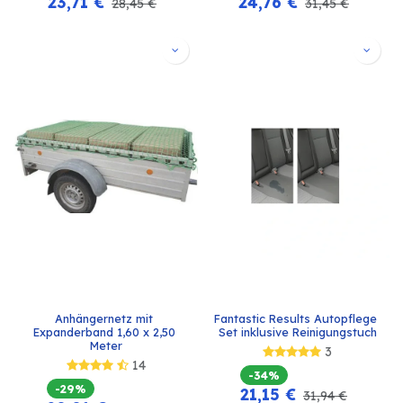
23,71
€
24,76
€
28,45
€
31,45
€
Anhängernetz mit 
Fantastic Results Autopflege 
Expanderband 1,60 x 2,50 
Set inklusive Reinigungstuch
Meter
3
14
-34%
-29%
21,15
€
31,94
€