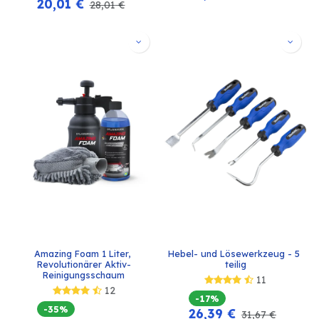
20,01
€
28,01
€
Amazing Foam 1 Liter, 
Hebel- und Lösewerkzeug - 5 
Revolutionärer Aktiv-
teilig
Reinigungsschaum
11
12
-17%
-35%
26,39
€
31,67
€