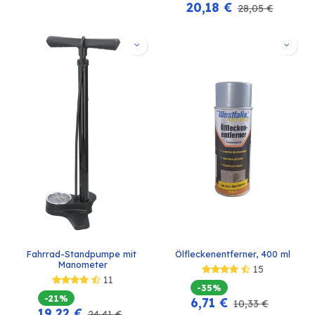
20,18
€
28,05
€
Fahrrad-Standpumpe mit 
Ölfleckenentferner, 400 ml
Manometer
15
11
-35%
-21%
6,71
€
10,33
€
19,22
€
24,41
€