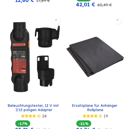
17,89
€
42,01
€
60,49
€
Beleuchtungstester, 12 V mit 
Ersatzplane für Anhänger 
7/13 poligen Adapter
Rollplane
24
19
-17%
-21%