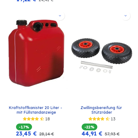
Kraftstoffkanister 20 Liter - 
Zwillingsbereifung für 
mit Füllstandanzeige
Stützräder
18
13
-17%
-22%
23,45
€
44,91
€
28,14
€
57,93
€