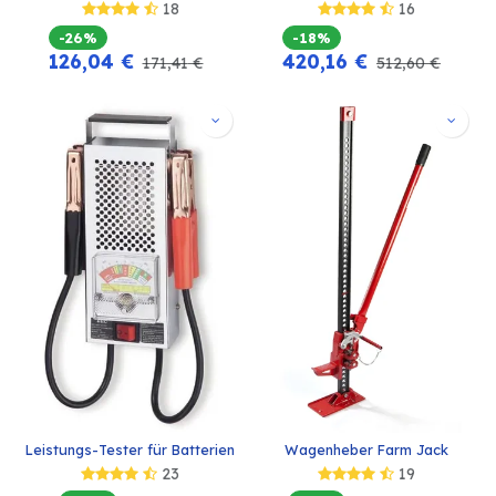
18
16
-26%
-18%
126,04
€
420,16
€
171,41
€
512,60
€
Leistungs-Tester für Batterien
Wagenheber Farm Jack
23
19