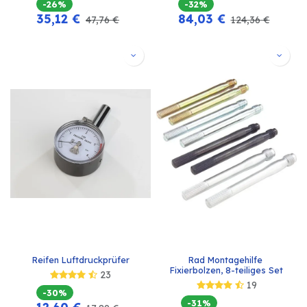
-26%
-32%
35,12
€
84,03
€
47,76
€
124,36
€
Reifen Luftdruckprüfer
Rad Montagehilfe 
Fixierbolzen, 8-teiliges Set
23
19
-30%
-31%
12,60
€