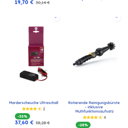
19,70
€
30,14
€
Marderscheuche Ultraschall
Rotierende Reinigungsbürste 
- inklusive 
2
Multifunktionsaufsatz
-35%
4
37,60
€
58,28
€
-28%